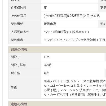
住宅保険料
要
更
その他費用
[その他月額費用]0.2625万円[名目]水道代
契約形態
普通借家
契
入居可能条件
ペット相談(飼育する際礼金ＵＰ)
契約備考
コンビニ：セブンイレブン大阪天神橋１丁目店
部屋の情報
間取り
1DK
間取り詳細
洋8帖
所在階
4階
給湯,バストイレ別,シャワー,浴室乾燥機,脱
ット,エレベーター,ゴミ置場,インターネット
設備
み置き場,リノベーション,洗面所にドア,三面
ットカード利用可（初期費用）,階段手すり,I
建物の情報