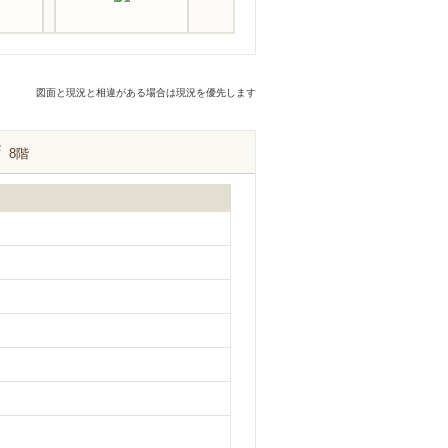
図面と現況と相違がある場合は現況を優先します
2
8階