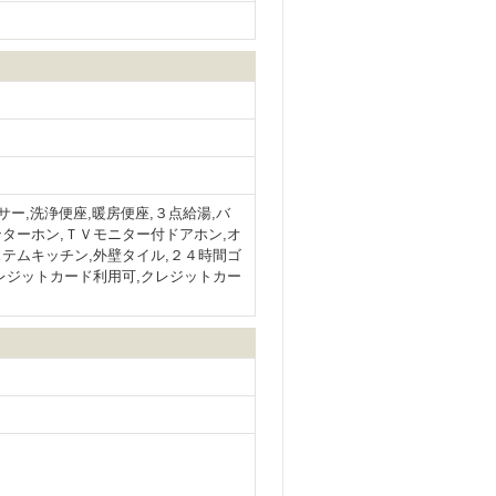
サー,洗浄便座,暖房便座,３点給湯,バ
ンターホン,ＴＶモニター付ドアホン,オ
ステムキッチン,外壁タイル,２４時間ゴ
クレジットカード利用可,クレジットカー