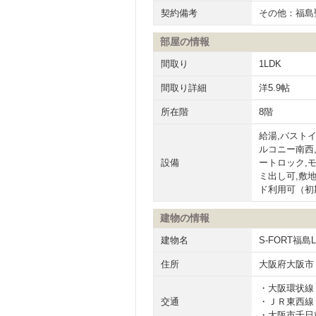
契約備考
その他：福島
部屋の情報
間取り
1LDK
間取り詳細
洋5.9帖
所在階
8階
給湯,バストイ
ルコニー南西
設備
ートロック,
ミ出し可,敷
ド利用可（初
建物の情報
建物名
S-FORT福島La
住所
大阪府大阪市
・大阪環状線
交通
・ＪＲ東西線 
・大阪市千日