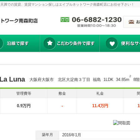
｜南森町、天満での賃貸、賃貸マンション探しはエイブルネットワーク南森町店にお任せ下さい！
2
a Luna
大阪府大阪市 北区大淀南３丁目 福島 1LDK 34.85m
8階
管理費等
敷金
礼金
0.9万円
-
11.4万円
1
築年月
2016年1月