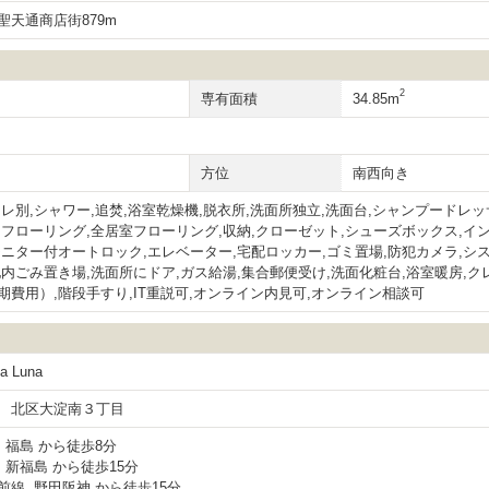
聖天通商店街879m
2
専有面積
34.85m
方位
南西向き
レ別,シャワー,追焚,浴室乾燥機,脱衣所,洗面所独立,洗面台,シャンプードレッ
,フローリング,全居室フローリング,収納,クローゼット,シューズボックス,イ
モニター付オートロック,エレベーター,宅配ロッカー,ゴミ置場,防犯カメラ,シ
地内ごみ置き場,洗面所にドア,ガス給湯,集合郵便受け,洗面化粧台,浴室暖房,
期費用）,階段手すり,IT重説可,オンライン内見可,オンライン相談可
 Luna
 北区大淀南３丁目
 福島 から徒歩8分
新福島 から徒歩15分
前線 野田阪神 から徒歩15分