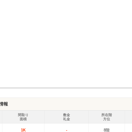
屋情報
間取り
敷金
所在階
面積
礼金
方位
1K
-
8階