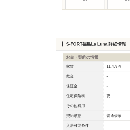
S-FORT福島La Luna 詳細情報
お金・契約の情報
家賃
11.4万円
敷金
-
保証金
-
住宅保険料
要
その他費用
-
契約形態
普通借家
入居可能条件
-