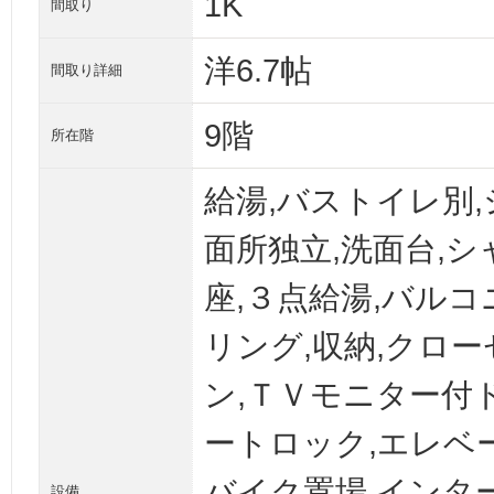
1K
間取り
洋6.7帖
間取り詳細
9階
所在階
給湯,バストイレ別,
面所独立,洗面台,シ
座,３点給湯,バル
リング,収納,クロ
ン,ＴＶモニター付
ートロック,エレベー
バイク置場,インタ
設備